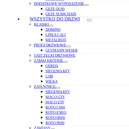
DODATKOWE WYPOSAŻENIE
GEZE OL90
GEZE SLIMCHAIN
WSZYSTKO DO DRZWI
KLAMKI
DOMINO
LINEA CALI
METALBUD
PROGI DRZWIOWE
GUTMANN WESER
USZCZELKI DRZWIOWE
ZAMKI KRÓTKIE
GERDA
SIEGENIA KFV
LOB
WILKA
ZASUWNICE
SIEGENIA KFV
MACO GTS
MACO ZTF
ROTO C600
ROTO ENEO
ROTO H600
ROTO P600
ZAWIASY