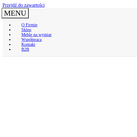
Przejdź do zawartości
MENU
O Firmie
Sklep
Meble na wymiar
Współpraca
Kontakt
B2B