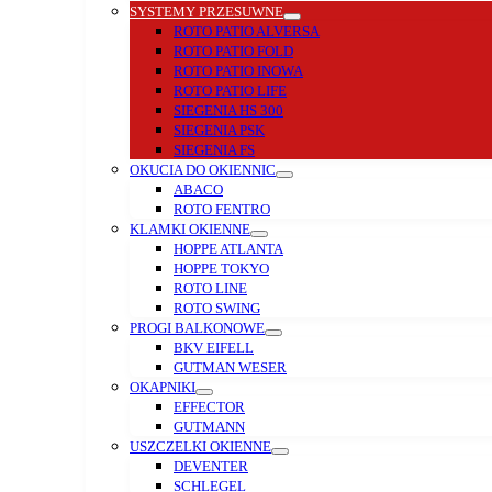
SYSTEMY PRZESUWNE
ROTO PATIO ALVERSA
ROTO PATIO FOLD
ROTO PATIO INOWA
ROTO PATIO LIFE
SIEGENIA HS 300
SIEGENIA PSK
SIEGENIA FS
OKUCIA DO OKIENNIC
ABACO
ROTO FENTRO
KLAMKI OKIENNE
HOPPE ATLANTA
HOPPE TOKYO
ROTO LINE
ROTO SWING
PROGI BALKONOWE
BKV EIFELL
GUTMAN WESER
OKAPNIKI
EFFECTOR
GUTMANN
USZCZELKI OKIENNE
DEVENTER
SCHLEGEL