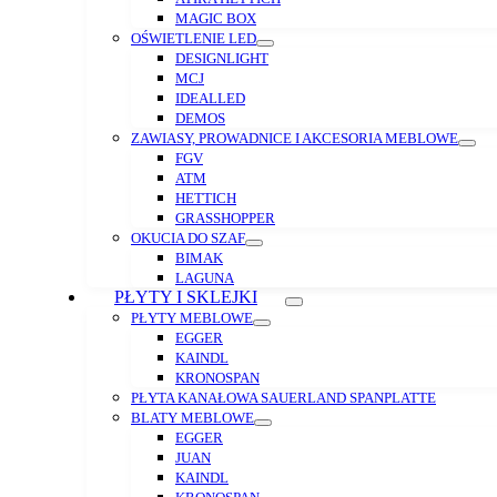
MAGIC BOX
OŚWIETLENIE LED
DESIGNLIGHT
MCJ
IDEALLED
DEMOS
ZAWIASY, PROWADNICE I AKCESORIA MEBLOWE
FGV
ATM
HETTICH
GRASSHOPPER
OKUCIA DO SZAF
BIMAK
LAGUNA
PŁYTY I SKLEJKI
PŁYTY MEBLOWE
EGGER
KAINDL
KRONOSPAN
PŁYTA KANAŁOWA SAUERLAND SPANPLATTE
BLATY MEBLOWE
EGGER
JUAN
KAINDL