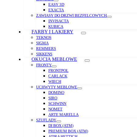
EASY 3D
EXACTA
ZAWIASY DO DRZWI BEZFELCOWYCH
INVISACTA
KUBICA
FARBY I LAKIERY
TEKNOS
SIGMA
REMMERS
SIKKENS
OKUCIA MEBLOWE
FRONTY
FRONTPOL
CARLACK
WIECH
UCHWYTY MEBLOWE
DOMINO
SIRO
SCHWINN
NOMET
ARTE MARELLA
SZUFLADY
DI BOX (ATM)
PREMIUM BOX (ATM)
ATIRA HETTICH