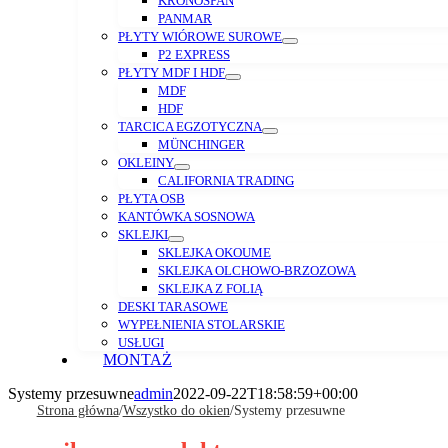
KRONOSPAN
PANMAR
PŁYTY WIÓROWE SUROWE
P2 EXPRESS
PŁYTY MDF I HDF
MDF
HDF
TARCICA EGZOTYCZNA
MÜNCHINGER
OKLEINY
CALIFORNIA TRADING
PŁYTA OSB
KANTÓWKA SOSNOWA
SKLEJKI
SKLEJKA OKOUME
SKLEJKA OLCHOWO-BRZOZOWA
SKLEJKA Z FOLIĄ
DESKI TARASOWE
WYPEŁNIENIA STOLARSKIE
USŁUGI
MONTAŻ
Systemy przesuwne
admin
2022-09-22T18:58:59+00:00
Strona główna
/
Wszystko do okien
/
Systemy przesuwne