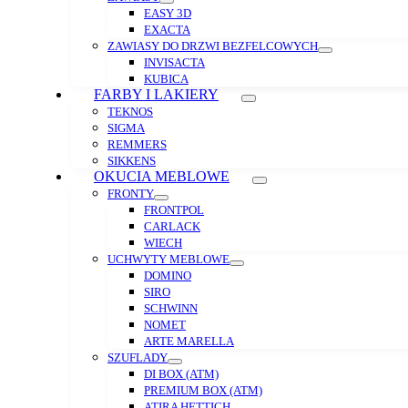
EASY 3D
EXACTA
ZAWIASY DO DRZWI BEZFELCOWYCH
INVISACTA
KUBICA
FARBY I LAKIERY
TEKNOS
SIGMA
REMMERS
SIKKENS
OKUCIA MEBLOWE
FRONTY
FRONTPOL
CARLACK
WIECH
UCHWYTY MEBLOWE
DOMINO
SIRO
SCHWINN
NOMET
ARTE MARELLA
SZUFLADY
DI BOX (ATM)
PREMIUM BOX (ATM)
ATIRA HETTICH