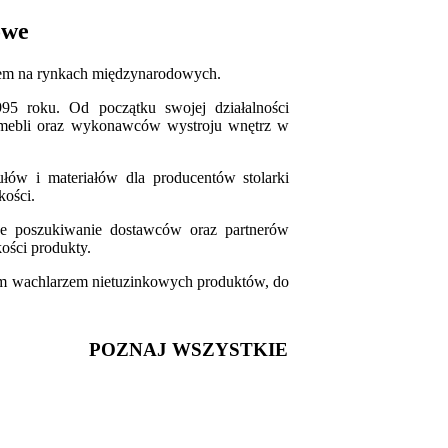
owe
niem na rynkach międzynarodowych.
5 roku. Od początku swojej działalności
i mebli oraz wykonawców wystroju wnętrz w
ułów i materiałów dla producentów stolarki
kości.
nne poszukiwanie dostawców oraz partnerów
ości produkty.
rokim wachlarzem nietuzinkowych produktów, do
POZNAJ WSZYSTKIE