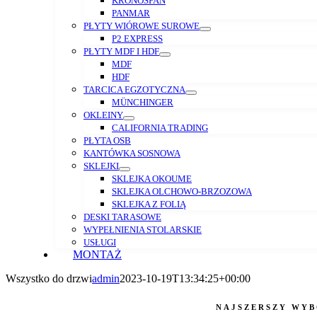
KRONOSPAN
PANMAR
PŁYTY WIÓROWE SUROWE
P2 EXPRESS
PŁYTY MDF I HDF
MDF
HDF
TARCICA EGZOTYCZNA
MÜNCHINGER
OKLEINY
CALIFORNIA TRADING
PŁYTA OSB
KANTÓWKA SOSNOWA
SKLEJKI
SKLEJKA OKOUME
SKLEJKA OLCHOWO-BRZOZOWA
SKLEJKA Z FOLIĄ
DESKI TARASOWE
WYPEŁNIENIA STOLARSKIE
USŁUGI
MONTAŻ
Wszystko do drzwi
admin
2023-10-19T13:34:25+00:00
NAJSZERSZY WY