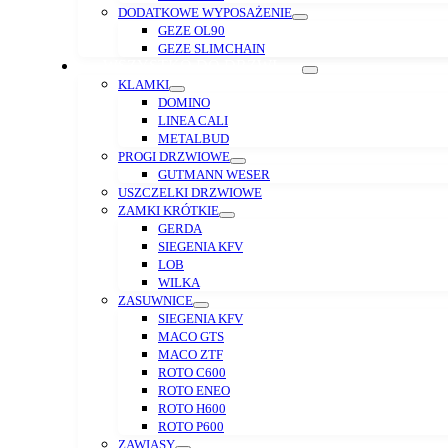
DODATKOWE WYPOSAŻENIE
GEZE OL90
GEZE SLIMCHAIN
WSZYSTKO DO DRZWI
KLAMKI
DOMINO
LINEA CALI
METALBUD
PROGI DRZWIOWE
GUTMANN WESER
USZCZELKI DRZWIOWE
ZAMKI KRÓTKIE
GERDA
SIEGENIA KFV
LOB
WILKA
ZASUWNICE
SIEGENIA KFV
MACO GTS
MACO ZTF
ROTO C600
ROTO ENEO
ROTO H600
ROTO P600
ZAWIASY