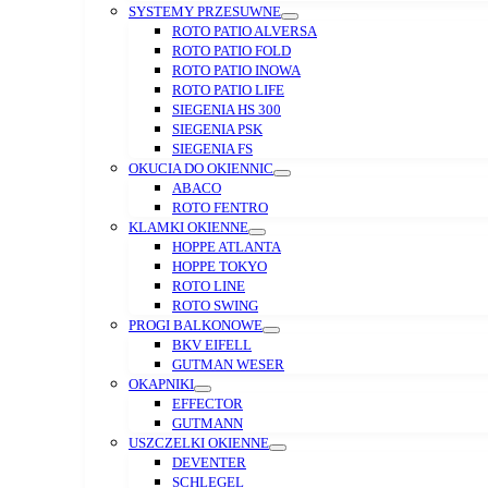
SYSTEMY PRZESUWNE
ROTO PATIO ALVERSA
ROTO PATIO FOLD
ROTO PATIO INOWA
ROTO PATIO LIFE
SIEGENIA HS 300
SIEGENIA PSK
SIEGENIA FS
OKUCIA DO OKIENNIC
ABACO
ROTO FENTRO
KLAMKI OKIENNE
HOPPE ATLANTA
HOPPE TOKYO
ROTO LINE
ROTO SWING
PROGI BALKONOWE
BKV EIFELL
GUTMAN WESER
OKAPNIKI
EFFECTOR
GUTMANN
USZCZELKI OKIENNE
DEVENTER
SCHLEGEL