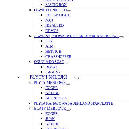
MAGIC BOX
OŚWIETLENIE LED
DESIGNLIGHT
MCJ
IDEALLED
DEMOS
ZAWIASY, PROWADNICE I AKCESORIA MEBLOWE
FGV
ATM
HETTICH
GRASSHOPPER
OKUCIA DO SZAF
BIMAK
LAGUNA
PŁYTY I SKLEJKI
PŁYTY MEBLOWE
EGGER
KAINDL
KRONOSPAN
PŁYTA KANAŁOWA SAUERLAND SPANPLATTE
BLATY MEBLOWE
EGGER
JUAN
KAINDL