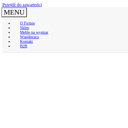
Przejdź do zawartości
MENU
O Firmie
Sklep
Meble na wymiar
Współpraca
Kontakt
B2B